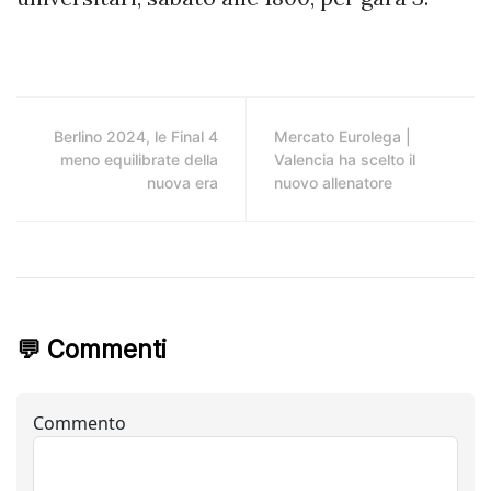
Berlino 2024, le Final 4
Mercato Eurolega |
meno equilibrate della
Valencia ha scelto il
nuova era
nuovo allenatore
💬 Commenti