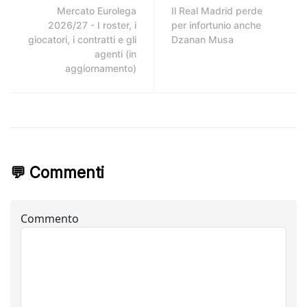
Mercato Eurolega
Il Real Madrid perde
2026/27 - I roster, i
per infortunio anche
giocatori, i contratti e gli
Dzanan Musa
agenti (in
aggiornamento)
💬 Commenti