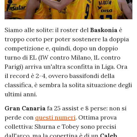
Siamo alle solite: il roster del
Baskonia
è
troppo corto per poter sostenere la doppia
competizione e, quindi, dopo un doppio
turno di EL (1W contro Milano, 1L contro
Parigi) arriva un'altra sconfitta in Liga. Ora
il record è 2-4, ovvero bassifondi della
classifica, è sembra la solita situazione degli
ultimi anni.
Gran Canaria
fa 25 assist e 8 perse: non si
perde con
questi numeri
. Ottima prova
collettiva: Shurna e Tobey sono precisi
dall'arco, ma la copertina è di un
Caleb