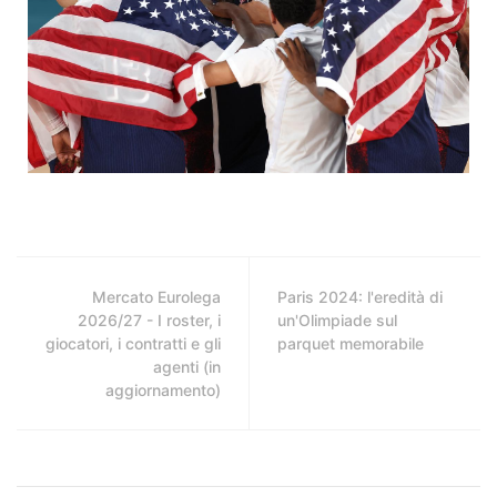
Mercato Eurolega
Paris 2024: l'eredità di
2026/27 - I roster, i
un'Olimpiade sul
giocatori, i contratti e gli
parquet memorabile
agenti (in
aggiornamento)