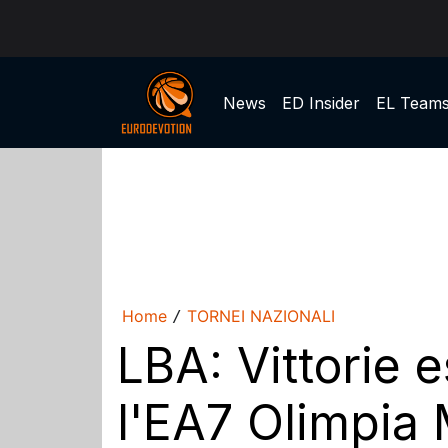
News
ED Insider
EL Team
Home
TORNEI NAZIONALI
/
LBA: Vittorie 
l'EA7 Olimpia 