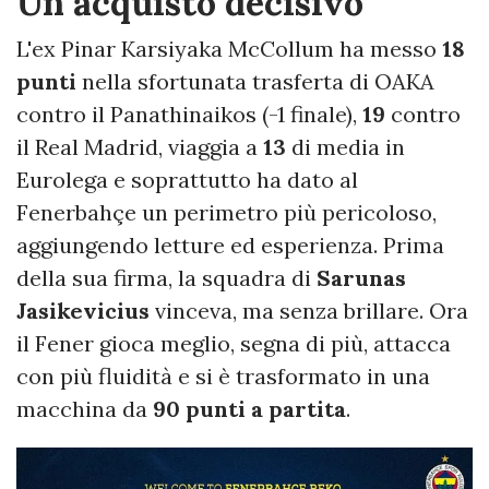
Un acquisto decisivo
L'ex Pinar Karsiyaka McCollum ha messo
18
punti
nella sfortunata trasferta di OAKA
contro il Panathinaikos (-1 finale),
19
contro
il Real Madrid, viaggia a
13
di media in
Eurolega e soprattutto ha dato al
Fenerbahçe un perimetro più pericoloso,
aggiungendo letture ed esperienza. Prima
della sua firma, la squadra di
Sarunas
Jasikevicius
vinceva, ma senza brillare. Ora
il Fener gioca meglio, segna di più, attacca
con più fluidità e si è trasformato in una
macchina da
90 punti a partita
.