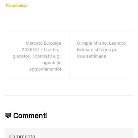
Fenerbahçe
Mercato Eurolega
Olimpia Milano: Leandro
2026/27 - I roster, i
Bolmaro si ferma per
giocatori, i contratti e gli
due settimane
agenti (in
aggiornamento)
💬 Commenti