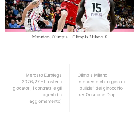
Mannion, Olimpia - Olimpia Milano X
Mercato Eurolega
Olimpia Milano:
2026/27 - I roster, i
Intervento chirurgico di
giocatori, i contratti e gli
“pulizia” del ginocchio
agenti (in
per Ousmane Diop
aggiornamento)