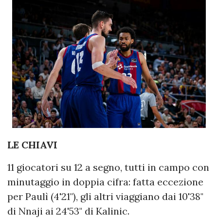
LE CHIAVI
11 giocatori su 12 a segno, tutti in campo con
minutaggio in doppia cifra: fatta eccezione
per Paulì (4'21"), gli altri viaggiano dai 10'38"
di Nnaji ai 24'53" di Kalinic.