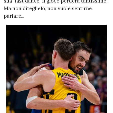
sua "last dance" il gioco perderà tantissimo.
Ma non diteglielo, non vuole sentirne
parlare...