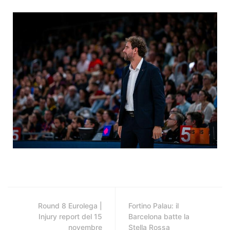
Round 8 Eurolega |
Fortino Palau: il
Injury report del 15
Barcelona batte la
novembre
Stella Rossa