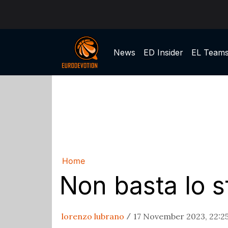
News
ED Insider
EL Team
Home
Non basta lo s
lorenzo lubrano
17 November 2023, 22:2
/