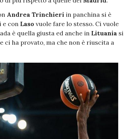
 di più rispetto a quelle del
Madrid
.
con
Andrea Trinchieri
in panchina si è
i e con
Laso
vuole fare lo stesso. Ci vuole
rada è quella giusta ed anche in
Lituania
si
ne ci ha provato, ma che non è riuscita a