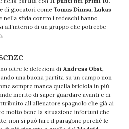
 nella partita con
11 punti nei primi 10'.
ne di giocatori come
Tomas
Dimsa, Lukas
 nella sfida contro i tedeschi hanno
i all'interno di un gruppo che potrebbe
a.
ssenze
no oltre le defezioni di
Andreas Obst,
cando una buona partita su un campo non
come sempre manca quella briciola in più
rande merito di saper guardare avanti e di
ttribuito all'allenatore spagnolo che già ai
to molto bene la situazione infortuni che
te, non si può fare il paragone perchè le