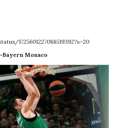
status/1725601227088519392?s=20
s-Bayern Monaco