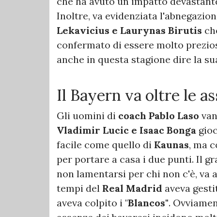
che ha avuto un impatto devastante
Inoltre, va evidenziata l'abnegazio
Lekavicius e Laurynas Birutis
che
confermato di essere molto prezios
anche in questa stagione dire la su
Il Bayern va oltre le a
Gli uomini di
coach Pablo Laso
van
Vladimir Lucic e Isaac Bonga
gio
facile come quello di
Kaunas
, ma 
per portare a casa i due punti. Il g
non lamentarsi per chi non c'è, va a
tempi del
Real Madrid
aveva gesti
aveva colpito i "
Blancos"
. Ovviamen