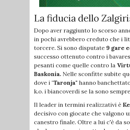
La fiducia dello Zalgiri
Dopo aver raggiunto lo scorso anno
in pochi avrebbero creduto che i l
torcere. Si sono disputate
9 gare e
successo ottenuto contro i bavares
pesanti come quelle contro la
Virt
Baskonia.
Nelle sconfitte subite qu
dove i "
Taronja"
hanno banchettato 
k.o. i biancoverdi se la sono sempre
Il leader in termini realizzativi è
Ke
decisivo con giocate che valgono u
canestro finale. Oltre a lui c'è da s