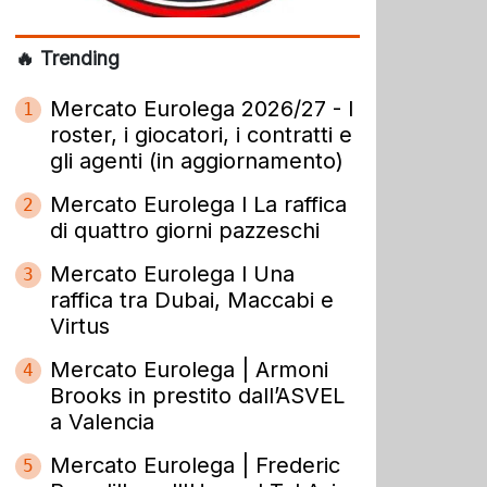
🔥 Trending
Mercato Eurolega 2026/27 - I
1
roster, i giocatori, i contratti e
gli agenti (in aggiornamento)
Mercato Eurolega l La raffica
2
di quattro giorni pazzeschi
Mercato Eurolega l Una
3
raffica tra Dubai, Maccabi e
Virtus
Mercato Eurolega | Armoni
4
Brooks in prestito dall’ASVEL
a Valencia
Mercato Eurolega | Frederic
5