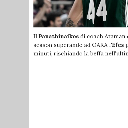
Il
Panathinaikos
di coach Ataman c
season superando ad OAKA l'
Efes
p
minuti, rischiando la beffa nell'ulti