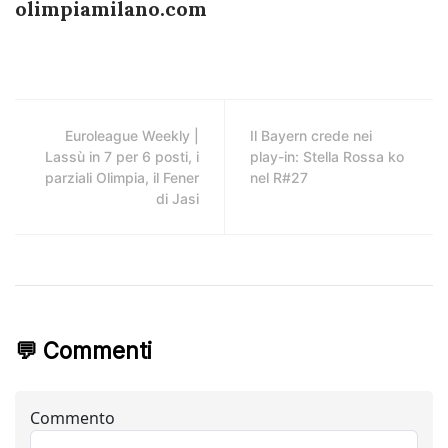
olimpiamilano.com
Euroleague Weekly |
Il Bayern crede nei
Lassù in 7 per 6 posti, i
play-in: Stella Rossa ko
parziali Olimpia, il Fener
nel R#27
di Jasi
💬 Commenti