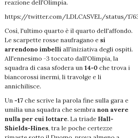
reazione dell'Olimpia.
https://twitter.com/LDLCASVEL/status/176
Così, l'ultimo quarto è il quarto dell'affondo.
Le scarpette rosse naufragano e
si
arrendono imbelli
all'iniziativa degli ospiti.
All'ennesimo -3 toccato dall'Olimpia, la
squadra di casa sfodera un
14-0
che trova i
biancorossi inermi, li travolge e li
annichilisce.
Un
-17
che scrive la parola fine sulla gara e
umilia una squadra che sembra
non avere
nulla per cui lottare
. La triade
Hall-
Shields-Hines
, tra le poche certezze
rimaste sotto il Duomo, prova almeno a