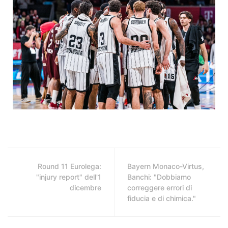
Round 11 Eurolega:
Bayern Monaco-Virtus,
"injury report" dell'1
Banchi: "Dobbiamo
dicembre
correggere errori di
fiducia e di chimica."