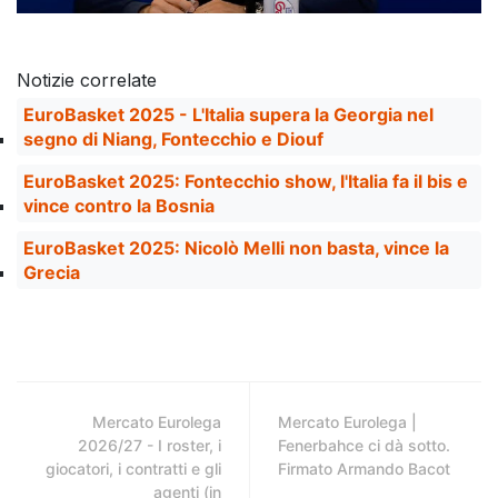
Notizie correlate
EuroBasket 2025 - L'Italia supera la Georgia nel
segno di Niang, Fontecchio e Diouf
EuroBasket 2025: Fontecchio show, l'Italia fa il bis e
vince contro la Bosnia
EuroBasket 2025: Nicolò Melli non basta, vince la
Grecia
Mercato Eurolega
Mercato Eurolega |
2026/27 - I roster, i
Fenerbahce ci dà sotto.
giocatori, i contratti e gli
Firmato Armando Bacot
agenti (in