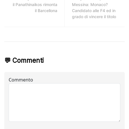
il Panathinaikos rimonta
Messina: Monaco?
il Barcellona
Candidato alle F4 ed in
grado di vincere il titolo
💬 Commenti