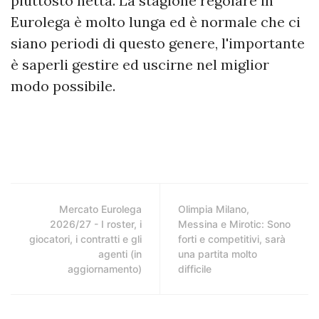
piuttosto netta. La stagione regolare in
Eurolega è molto lunga ed è normale che ci
siano periodi di questo genere, l'importante
è saperli gestire ed uscirne nel miglior
modo possibile.
Mercato Eurolega
Olimpia Milano,
2026/27 - I roster, i
Messina e Mirotic: Sono
giocatori, i contratti e gli
forti e competitivi, sarà
agenti (in
una partita molto
aggiornamento)
difficile