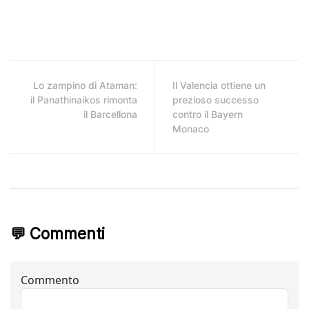
Lo zampino di Ataman:
Il Valencia ottiene un
il Panathinaikos rimonta
prezioso successo
il Barcellona
contro il Bayern
Monaco
💬 Commenti