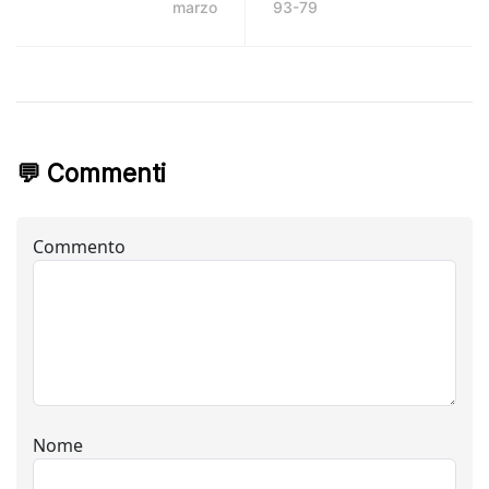
marzo
93-79
💬 Commenti