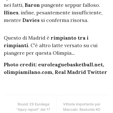
nei fatti,
Baron
pungente seppur falloso.
Hines
, infine, pesantemente insufficiente,
mentre
Davies
si conferma risorsa.
Questo di Madrid è
rimpianto tra i
rimpianti
. C'è altro latte versato su cui
piangere per questa Olimpia...
Photo credit:
euroleaguebasketball.net,
olimpiamilano.com, Real Madrid Twitter
Round 29 Eurolega:
Vittoria importante per
"injury report" del 17
Maccabi. Baskonia KO