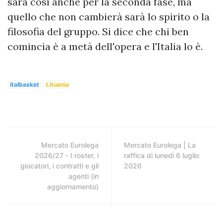
sarà così anche per la seconda fase, ma
quello che non cambierà sarà lo spirito o la
filosofia del gruppo. Si dice che chi ben
comincia è a metà dell'opera e l'Italia lo è.
italbasket
Lituania
Mercato Eurolega
Mercato Eurolega | La
2026/27 - I roster, i
raffica di lunedì 6 luglio
giocatori, i contratti e gli
2026
agenti (in
aggiornamento)