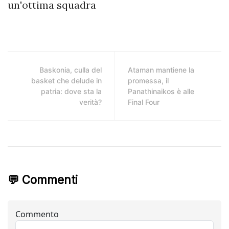
un'ottima squadra
Baskonia, culla del
Ataman mantiene la
basket che delude in
promessa, il
patria: dove sta la
Panathinaikos è alle
verità?
Final Four
💬 Commenti