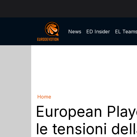
News
ED Insider
EL Team
Home
European Playo
le tensioni de