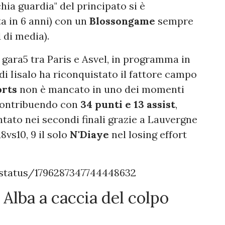
chia guardia" del principato si è
a in 6 anni) con un
Blossongame
sempre
1 di media).
 gara5 tra Paris e Asvel, in programma in
di Iisalo ha riconquistato il fattore campo
orts
non è mancato in uno dei momenti
 contribuendo con
34 punti e 13 assist
,
ato nei secondi finali grazie a Lauvergne
8vs10, 9 il solo
N'Diaye
nel losing effort
status/1796287347744448632
Alba a caccia del colpo