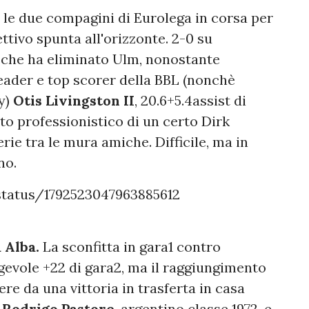
 le due compagini di Eurolega in corsa per
iettivo spunta all'orizzonte. 2-0 su
 che ha eliminato Ulm, nonostante
 leader e top scorer della BBL (nonchè
y)
Otis Livingston II
, 20.6+5.4assist di
to professionistico di un certo Dirk
rie tra le mura amiche. Difficile, ma in
no.
status/1792523047963885612
 Alba.
La sconfitta in gara1 contro
gevole +22 di gara2, ma il raggiungimento
ere da una vittoria in trasferta in casa
a
Rodrigo Pastore
, argentino classe 1972, e