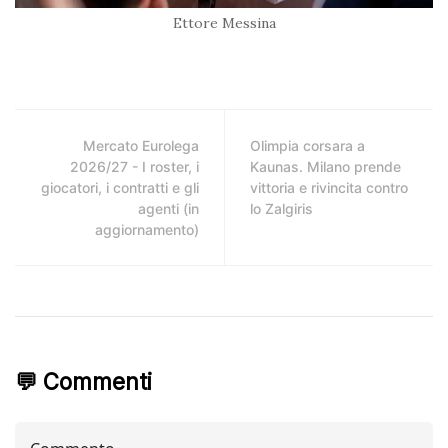
Ettore Messina
Mercato Eurolega
Olimpia corsara a
2026/27 - I roster, i
Kaunas. Milano prende
giocatori, i contratti e gli
vittoria e rivincita contro
agenti (in
lo Zalgiris
aggiornamento)
💬 Commenti