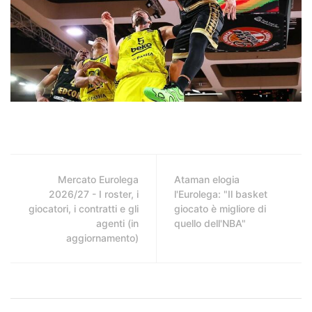
Mercato Eurolega
Ataman elogia
2026/27 - I roster, i
l'Eurolega: "Il basket
giocatori, i contratti e gli
giocato è migliore di
agenti (in
quello dell'NBA"
aggiornamento)