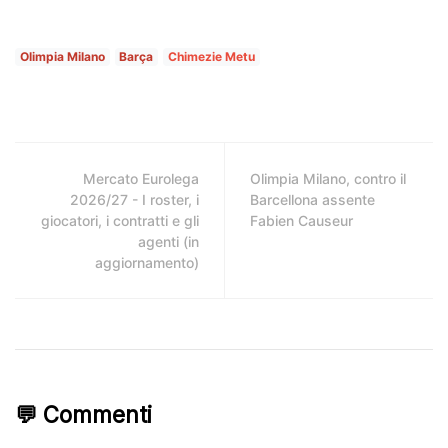
Olimpia Milano
Barça
Chimezie Metu
Mercato Eurolega
Olimpia Milano, contro il
2026/27 - I roster, i
Barcellona assente
giocatori, i contratti e gli
Fabien Causeur
agenti (in
aggiornamento)
💬 Commenti