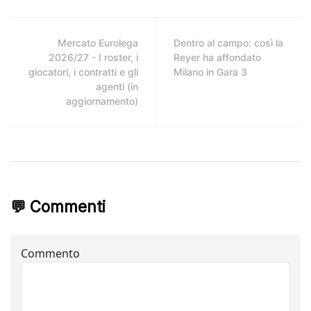
Mercato Eurolega
Dentro al campo: così la
2026/27 - I roster, i
Reyer ha affondato
giocatori, i contratti e gli
Milano in Gara 3
agenti (in
aggiornamento)
💬 Commenti