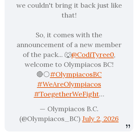
we couldn't bring it back just like
that!
So, it comes with the
announcement of a new member
of the pack... 🐺
@CodiTyree0
,
welcome to Olympiacos BC!
🔴⚪️
#OlympiacosBC
#WeAreOlympiacos
#ToegetherWeFight
…
— Olympiacos B.C.
(@Olympiacos_BC)
July 2, 2026