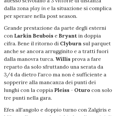
adesso scivolano a 3 vittorie di distanza
dalla zona
play in
e la situazione si complica
per sperare nella post season.
Grande prestazione da parte degli esterni
con
Larkin
Beubois
e
Bryant
in doppia
cifra. Bene il ritorno di
Clyburn
sul parquet
anche se ancora arrugginito e a tratti fuori
dalla manovra turca.
Willis
prova a fare
reparto da solo sfruttando una serata da
3/4 da dietro l'arco ma non è sufficiente a
sopperire alla mancanza dei punti dei
lunghi con la coppia
Pleiss
-
Oturo
con solo
tre punti nella gara.
Efes all'angolo e doppio turno con Zalgiris e