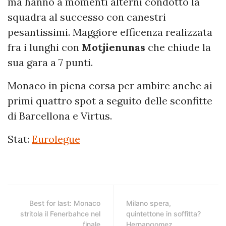
ma hanno a momenti alterni condotto la
squadra al successo con canestri
pesantissimi. Maggiore efficenza realizzata
fra i lunghi con
Motjienunas
che chiude la
sua gara a 7 punti.
Monaco in piena corsa per ambire anche ai
primi quattro spot a seguito delle sconfitte
di Barcellona e Virtus.
Stat:
Eurolegue
Best for last: Monaco
Milano spera,
stritola il Fenerbahce nel
quintettone in soffitta?
finale
Hernangomez