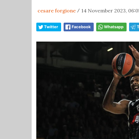
cesare forgione
14 November 2023, 06:0
/
Twitter
Facebook
Whatsapp