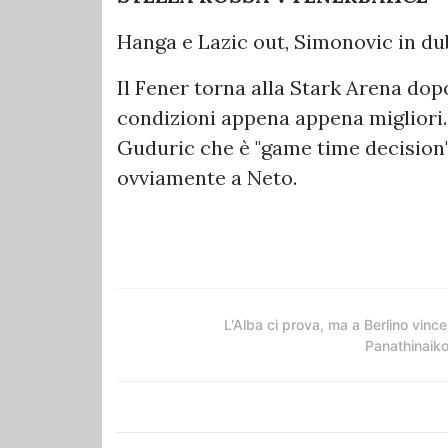
Hanga e Lazic out, Simonovic in dubb
Il Fener torna alla Stark Arena do
condizioni appena appena migliori.
Guduric che è "game time decision".
ovviamente a Neto.
L'Alba ci prova, ma a Berlino vince 
Panathinaik