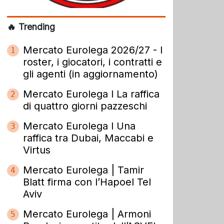
🔥 Trending
Mercato Eurolega 2026/27 - I
1
roster, i giocatori, i contratti e
gli agenti (in aggiornamento)
Mercato Eurolega l La raffica
2
di quattro giorni pazzeschi
Mercato Eurolega l Una
3
raffica tra Dubai, Maccabi e
Virtus
Mercato Eurolega | Tamir
4
Blatt firma con l’Hapoel Tel
Aviv
Mercato Eurolega | Armoni
5