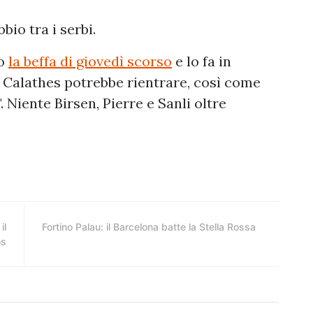
io tra i serbi.
po
la beffa di giovedì scorso
e lo fa in
 Calathes potrebbe rientrare, così come
 Niente Birsen, Pierre e Sanli oltre
il
Fortino Palau: il Barcelona batte la Stella Rossa
os