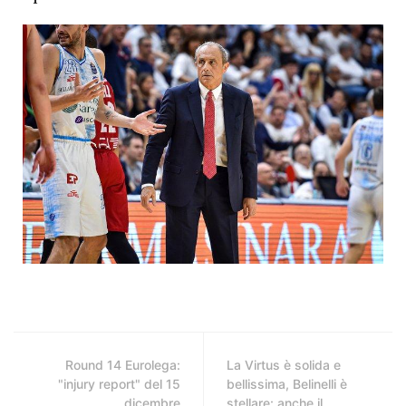
Round 14 Eurolega:
La Virtus è solida e
"injury report" del 15
bellissima, Belinelli è
dicembre
stellare: anche il