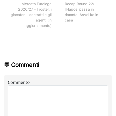
Mercato Eurolega
Recap Round 22:
2026/27 - I roster, i
l'Hapoel passa in
giocatori, i contratti e gli
rimonta, Asvel ko in
agenti (in
casa
aggiornamento)
💬 Commenti