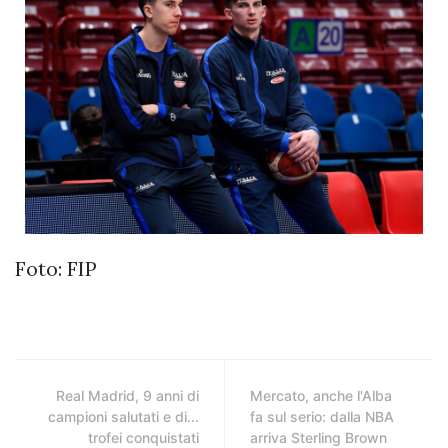
Foto: FIP
Real Madrid, 9 anni di
Mercato, anche l'Alba
campioni salutati e di...
fa sul serio: dalla NBA
trofei conquistati
arriva Sterling Brown