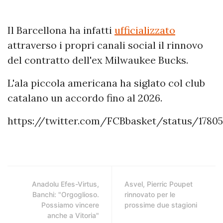
Il Barcellona ha infatti
ufficializzato
attraverso i propri canali social il rinnovo
del contratto dell'ex Milwaukee Bucks.
L'ala piccola americana ha siglato col club
catalano un accordo fino al 2026.
https://twitter.com/FCBbasket/status/17805
Anadolu Efes-Virtus,
Asvel, Pierric Poupet
Banchi: "Orgoglioso.
rinnovato per le
Possiamo vincere
prossime due stagioni
anche a Vitoria"