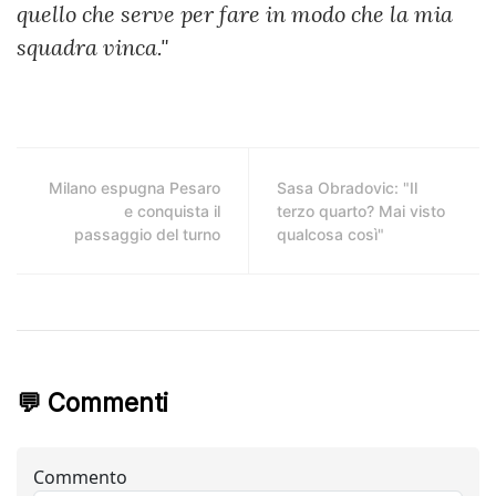
quello che serve per fare in modo che la mia
squadra vinca."
Milano espugna Pesaro
Sasa Obradovic: "Il
e conquista il
terzo quarto? Mai visto
passaggio del turno
qualcosa così"
💬 Commenti