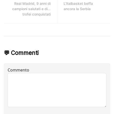
Real Madrid, 9 anni di
L'Italbasket beffa
campioni salutati e di...
ancora la Serbia
trofei conquistati
💬 Commenti