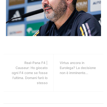
Real-Pana F4 |
Virtus ancora in
Causeur: Ho giocato
Eurolega? La decisione
ogni F4 come se fosse
non è imminente...
l'ultima. Domani farò lo
stesso