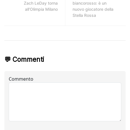
Zach LeDay torna
biancorosso: è un
all'Olimpia Milano
nuovo giocatore della
Stella Rossa
💬 Commenti