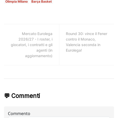
Olimpia Milano
Barça Basket
Mercato Eurolega
Round 30: vince il Fener
2026/27 - I roster, i
contro il Monaco,
giocatori, i contratti e gli
Valencia seconda in
agenti (in
Eurolega!
aggiornamento)
💬 Commenti