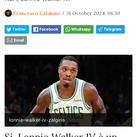
Francesco Catalano
31 October 2024, 06:30
/
Twitter
Facebook
Whatsapp
Telegram
Email
lonnie-walker-iv-zalgiris