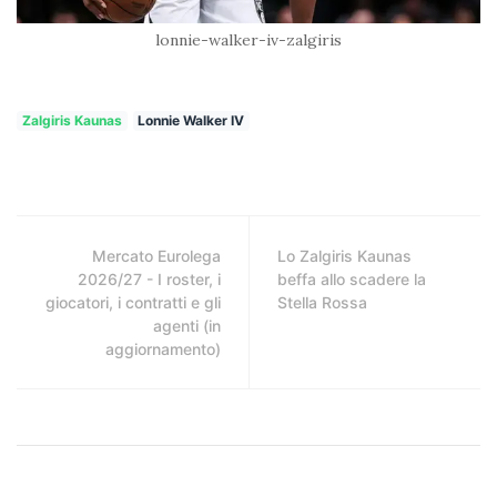
lonnie-walker-iv-zalgiris
Zalgiris Kaunas
Lonnie Walker IV
Mercato Eurolega
Lo Zalgiris Kaunas
2026/27 - I roster, i
beffa allo scadere la
giocatori, i contratti e gli
Stella Rossa
agenti (in
aggiornamento)