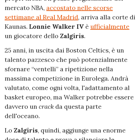
mercato NBA,
accostato nelle scorse
settimane al Real Madrid
, arriva alla corte di
Kaunas.
Lonnie Walker IV
è
ufficialmente
un giocatore dello
Zalgiris
.
25 anni, in uscita dai Boston Celtics, è un
talento pazzesco che può potenzialmente
sfornare “ventelli” a ripetizione nella
massima competizione in Eurolega. Andrà
valutato, come ogni volta, l'adattamento al
basket europeo, ma Walker potrebbe essere
davvero un
crack
da questa parte
dell'oceano.
Lo
Zalgiris
, quindi, aggiunge una enorme
dose di talento e prova a rilanciare le