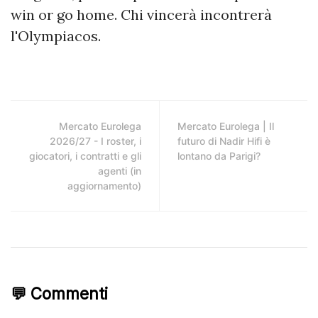
win or go home. Chi vincerà incontrerà
l'Olympiacos.
Mercato Eurolega
Mercato Eurolega | Il
2026/27 - I roster, i
futuro di Nadir Hifi è
giocatori, i contratti e gli
lontano da Parigi?
agenti (in
aggiornamento)
💬 Commenti