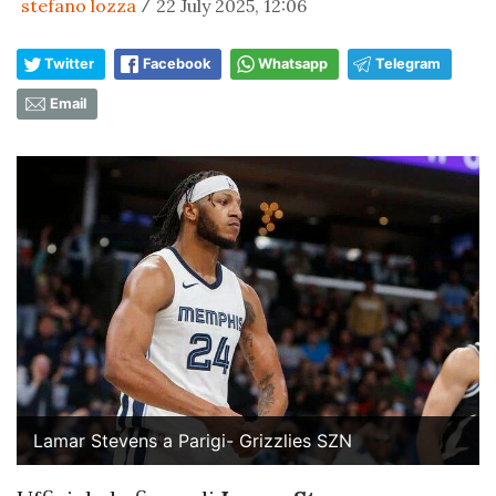
stefano lozza
22 July 2025, 12:06
/
Twitter
Facebook
Whatsapp
Telegram
Email
Lamar Stevens a Parigi- Grizzlies SZN